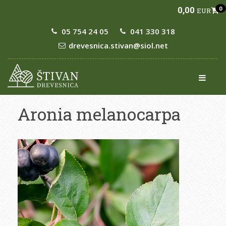
0,00
0
EUR
05 754 24 05
041 330 318
drevesnica.stivan@siol.net
Aronia melanocarpa