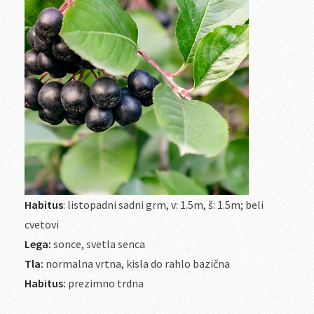
Habitus
: listopadni sadni grm, v: 1.5m, š: 1.5m; beli
cvetovi
Lega:
sonce, svetla senca
Tla:
normalna vrtna, kisla do rahlo bazična
Habitus:
prezimno trdna