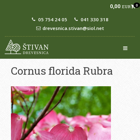
0,00
0
EUR
05 754 24 05
041 330 318
drevesnica.stivan@siol.net
Cornus florida Rubra