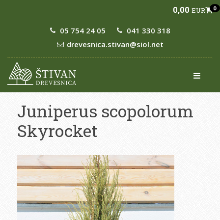
0,00
0
EUR
05 754 24 05
041 330 318
drevesnica.stivan@siol.net
Juniperus scopolorum
Skyrocket