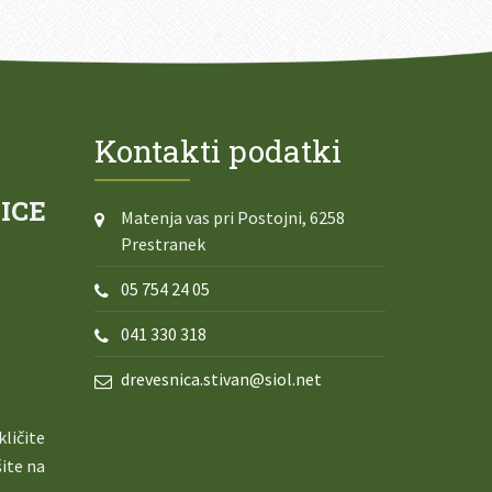
Kontakti podatki
ICE
Matenja vas pri Postojni, 6258
Prestranek
05 754 24 05
041 330 318
drevesnica.stivan@siol.net
ličite
šite na