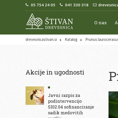
05 754 24 05
041 330 318
drevesnic
O nas
A
drevesnicastivan.si
Katalog
Prunus laurocerasus
P
Akcije in ugodnosti
Javni razpis za
podintervencijo
SI02.04 sofinanciranje
sadik medovitih