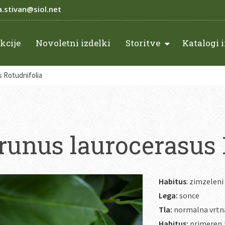
a.stivan@siol.net
kcije
Novoletni izdelki
Storitve
Katalogi i
 Rotudnifolia
runus laurocerasus 
Habitus
: zimzeleni 
Lega:
sonce
Tla:
normalna vrtna
Habitus:
primeren z