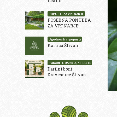
rastlin
POPUSTI ZA VRTNARJE
POSEBNA PONUDBA
ZA VRTNARJE!
Ugodnosti in popusti
Kartica Štivan
PODARITE DARILO, KI RASTE
Darilni boni
Drevesnice Štivan