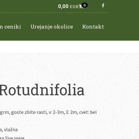
0,00
0
EUR
n ceniki
Urejanje okolice
Kontakt
Rotudnifolia
grm, goste zbite rasti, v: 2-3m, š: 2m, cvet: bel
, vlažna
a žive meje