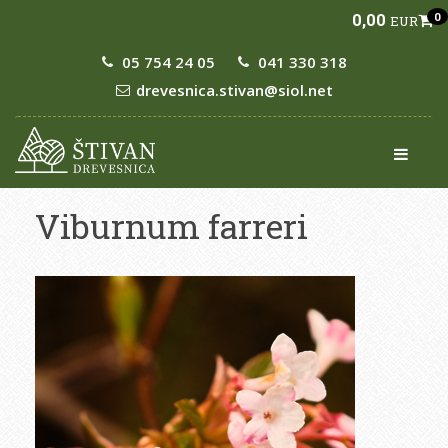
0,00
0
EUR
05 754 24 05
041 330 318
drevesnica.stivan@siol.net
Viburnum farreri