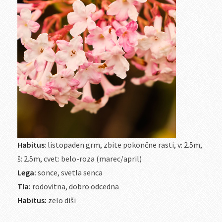
Habitus
: listopaden grm, zbite pokončne rasti, v: 2.5m,
š: 2.5m, cvet: belo-roza (marec/april)
Lega:
sonce, svetla senca
Tla:
rodovitna, dobro odcedna
Habitus:
zelo diši